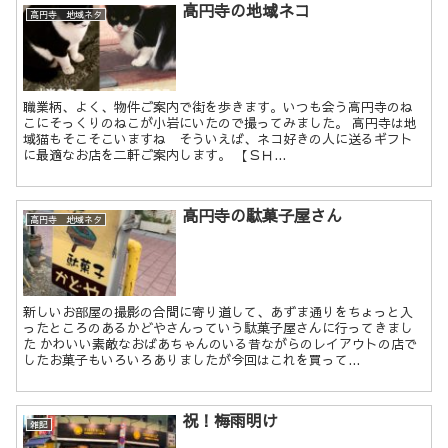
高円寺の地域ネコ
高円寺 地域ネタ
職業柄、よく、物件ご案内で街を歩きます。いつも会う高円寺のね
こにそっくりのねこが小岩にいたので撮ってみました。 高円寺は地
域猫もそこそこいますね そういえば、ネコ好きの人に送るギフト
に最適なお店を二軒ご案内します。 【ＳＨ...
高円寺の駄菓子屋さん
高円寺 地域ネタ
新しいお部屋の撮影の合間に寄り道して、あずま通りをちょっと入
ったところのあるかどやさんっていう駄菓子屋さんに行ってきまし
た かわいい素敵なおばあちゃんのいる昔ながらのレイアウトの店で
したお菓子もいろいろありましたが今回はこれを買って...
祝！梅雨明け
雑記