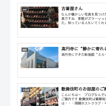
古着屋さん
雑記
なんか懐かしい写真を見つけ
真ですね 革靴がズラーッっ
た。知っている人もいてくれるかな
高円寺に“静かに寄れ
雑記
高円寺にできた新施設“ふら
歌舞伎町のお部屋のご
お部屋
こんにちは～ ブログなんで
ご案内です 歌舞伎町は繁華
は・・・両隣ホストクラブ・キ