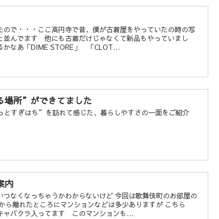
たので・・・ここ高円寺で昔、僕が古着屋をやっていたの時の写
と並んでます 他にも古着だけじゃなくて新品もやっていまし
あ「DIME STORE」 「CLOT...
る場所”ができてました
っとすぎはち”を訪れて感じた、暮らしやすさの一面をご紹介
案内
いつなくなっちゃうかわからないけど 今回は歌舞伎町のお部屋の
街から離れたところにマンションなどは多少ありますが こちら
ャバクラ入ってます このマンションも...