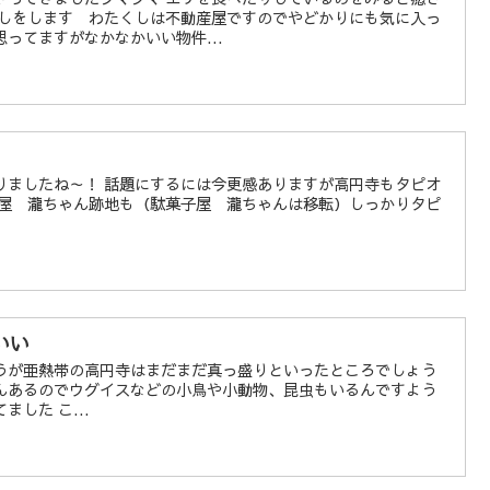
越しをします わたくしは不動産屋ですのでやどかりにも気に入っ
ってますがなかなかいい物件...
りましたね～！ 話題にするには今更感ありますが高円寺もタピオ
子屋 瀧ちゃん跡地も（駄菓子屋 瀧ちゃんは移転）しっかりタピ
いい
うが亜熱帯の高円寺はまだまだ真っ盛りといったところでしょう
んあるのでウグイスなどの小鳥や小動物、昆虫もいるんですよう
した こ...