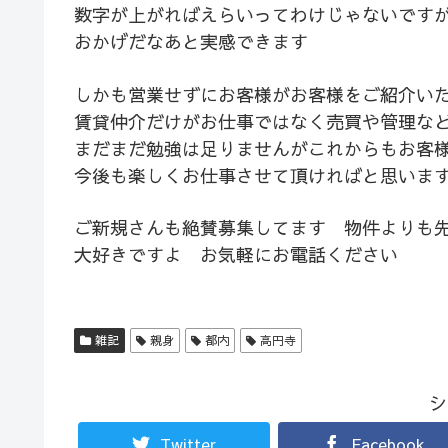
数字が上がればえらいってわけじゃないです
おかげだなあと実感できます
しかも営業せずにお客様がお客様をご紹介い
賃貸仲介だけがお仕事ではなく売買や管理な
まだまだ勉強は足りませんがこれからもお客
今後も楽しくお仕事させて頂ければと思いま
ご新規さんも絶賛募集してます 物件よりも
大好きですよ お気軽にお電話ください
雑記
親身
都内
高円寺
シ
Twitter
Facebook