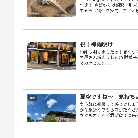
れます やどかりは頻繁に引
てもらう物件を案内したいと思
祝！梅雨明け
雑記
梅雨も明けましたっ！暑くな
カ屋さん増えましたね 駄菓
オカ屋さんに ...
夏空ですね〜 気持ち
雑記
もう既に残暑って感じでしょ
か？駅近くでもお寺がたくさ
ちでもカナヘビ君が遊びに来てま