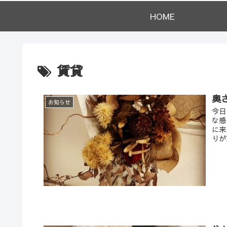
HOME
賃貸
奥
お知らせ
今日
な感
に来
りが