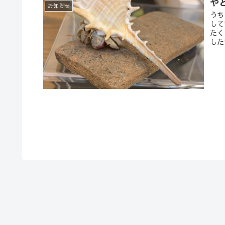
や
お知らせ
うち
して
たく
した